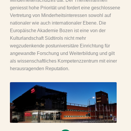
Minderheitenschutzes dar. Der Themenrahmen
geniesst hohe Priorität und fordert eine geschlossene
Vertretung von Minderheitsinteressen sowohl auf
nationaler wie auch internationaler Ebene. Die
Europäische Akademie Bozen ist eine von der
Kulturlandschaft Südtirols nicht mehr
wegzudenkende postuniversitäre Einrichtung für
angewandte Forschung und Weiterbildung und gilt
als wissenschaftliches Kompetenzzentrum mit einer
herausragenden Reputation.
eativecommons.org/licenses/by-sa/4.0>, via Wikimedia Commons