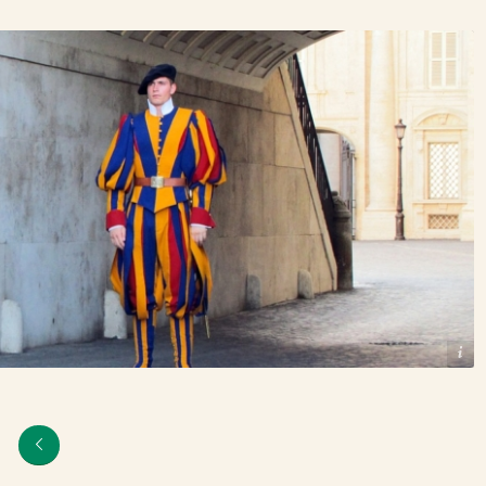
© AlLes – pixabay